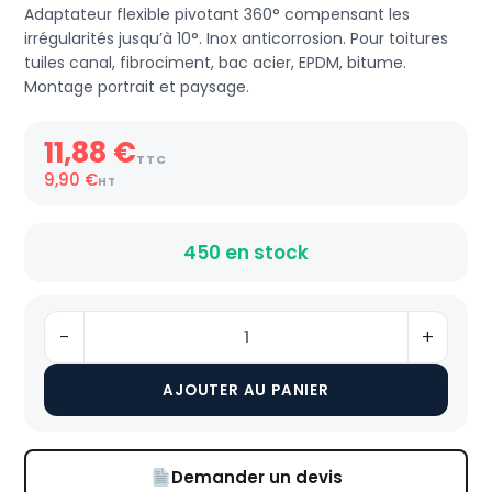
Adaptateur flexible pivotant 360° compensant les
irrégularités jusqu’à 10°. Inox anticorrosion. Pour toitures
tuiles canal, fibrociment, bac acier, EPDM, bitume.
Montage portrait et paysage.
11,88
€
TTC
9,90
€
HT
450 en stock
-
+
quantité
de
AJOUTER AU PANIER
ESDEC
-
ClickFit
Demander un devis
EVO