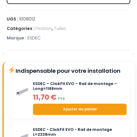
Tire-
fond
UGS :
1008012
/
Catégories :
Fixation
,
Tuiles
Boulon
de
Marque :
ESDEC
suspension
M10x250mm
Indispensable pour votre installation
ESDEC – ClickFit EVO – Rail de montage –
Long=1188mm
11,70
€
TTC
Ajouter au panier
ESDEC - ClickFit EVO - Rail de montage
L=2338mm