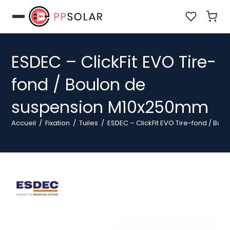
Skip
to
content
ESDEC – ClickFit EVO Tire-
fond / Boulon de
suspension M10x250mm
Accueil
/
Fixation
/
Tuiles
/
ESDEC – ClickFit EVO Tire-fond / B